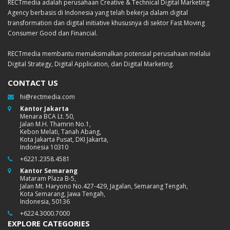
RECTmedia adalah perusahaan Creative & Technical Digital Marketing
Agency berbasis di Indonesia yang telah bekerja dalam digital
transformation dan digital initiative khususnya di sektor Fast Moving
Consumer Good dan Financial.
RECTmedia membantu memaksimalkan potensial perusahaan melalui
Digital Strategy, Digital Application, dan Digital Marketing.
CONTACT US
hi@rectmedia.com
Kantor Jakarta
Menara BCA Lt. 50,
Jalan M.H. Thamrin No.1,
Kebon Melati, Tanah Abang,
Kota Jakarta Pusat, DKI Jakarta,
Indonesia 10310
+6221.2358.4581
Kantor Semarang
Mataram Plaza B-5,
Jalan Mt. Haryono No.427-429, Jagalan, Semarang Tengah,
Kota Semarang, Jawa Tengah,
Indonesia, 50136
+6224.3000.7000
EXPLORE CATEGORIES