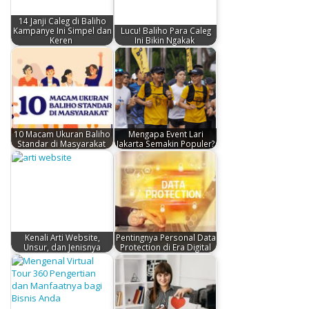
14 Janji Caleg di Baliho
Kampanye Ini Simpel dan
Lucu! Baliho Para Caleg
Keren
Ini Bikin Ngakak
10 Macam Ukuran Baliho
Mengapa Event Lari
Standar di Masyarakat
Jakarta Semakin Populer?
Kenali Arti Website,
Pentingnya Personal Data
Unsur, dan Jenisnya
Protection di Era Digital