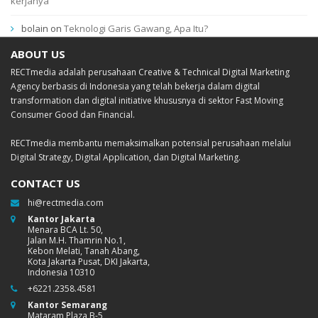
kerjanya
bolain
on
Teknologi Garis Gawang, Apa Itu?
ABOUT US
RECTmedia adalah perusahaan Creative & Technical Digital Marketing
Agency berbasis di Indonesia yang telah bekerja dalam digital
transformation dan digital initiative khususnya di sektor Fast Moving
Consumer Good dan Financial.
RECTmedia membantu memaksimalkan potensial perusahaan melalui
Digital Strategy, Digital Application, dan Digital Marketing.
CONTACT US
hi@rectmedia.com
Kantor Jakarta
Menara BCA Lt. 50,
Jalan M.H. Thamrin No.1,
Kebon Melati, Tanah Abang,
Kota Jakarta Pusat, DKI Jakarta,
Indonesia 10310
+6221.2358.4581
Kantor Semarang
Mataram Plaza B-5,