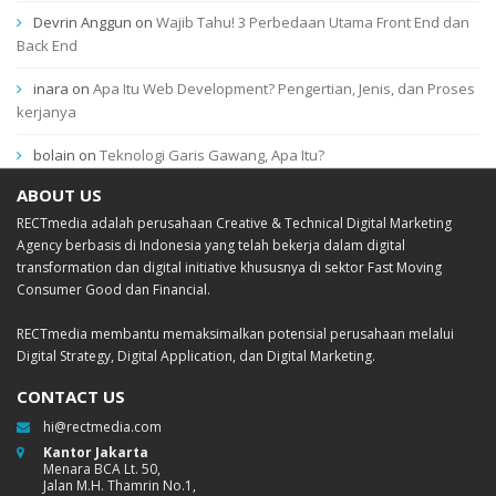
Devrin Anggun
on
Wajib Tahu! 3 Perbedaan Utama Front End dan
Back End
inara
on
Apa Itu Web Development? Pengertian, Jenis, dan Proses
kerjanya
bolain
on
Teknologi Garis Gawang, Apa Itu?
ABOUT US
RECTmedia adalah perusahaan Creative & Technical Digital Marketing
Agency berbasis di Indonesia yang telah bekerja dalam digital
transformation dan digital initiative khususnya di sektor Fast Moving
Consumer Good dan Financial.
RECTmedia membantu memaksimalkan potensial perusahaan melalui
Digital Strategy, Digital Application, dan Digital Marketing.
CONTACT US
hi@rectmedia.com
Kantor Jakarta
Menara BCA Lt. 50,
Jalan M.H. Thamrin No.1,