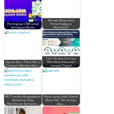
Berapa Biaya Jasa
Pentingnya CRM untuk
Penyelenggara
Kemajuan Bisnis
Marathon?
Cara Mudah Otomasi
Nyesal Baru Tahu! Micro
Workflow Dokumen
Creators Memberikan…
menjadi Digital
RECTmedia Mengadakan
Mana yang Lebih Efektif:
Workshop Data
Meta Ads, TikTok Ads,
Warehouse bersama…
atau…