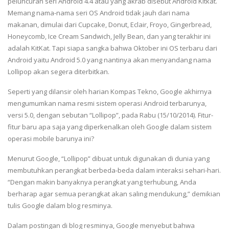
peluncuran seri Android 4.4 atau yang akrab disebut Android Kitkat.
Memang nama-nama seri OS Android tidak jauh dari nama
makanan, dimulai dari Cupcake, Donut, Eclair, Froyo, Gingerbread,
Honeycomb, Ice Cream Sandwich, Jelly Bean, dan yang terakhir ini
adalah KitKat. Tapi siapa sangka bahwa Oktober ini OS terbaru dari
Android yaitu Android 5.0 yang nantinya akan menyandang nama
Lollipop akan segera diterbitkan.
Seperti yang dilansir oleh harian Kompas Tekno, Google akhirnya
mengumumkan nama resmi sistem operasi Android terbarunya,
versi 5.0, dengan sebutan “Lollipop”, pada Rabu (15/10/2014). Fitur-
fitur baru apa saja yang diperkenalkan oleh Google dalam sistem
operasi mobile barunya ini?
Menurut Google, “Lollipop” dibuat untuk digunakan di dunia yang
membutuhkan perangkat berbeda-beda dalam interaksi sehari-hari.
“Dengan makin banyaknya perangkat yang terhubung, Anda
berharap agar semua perangkat akan saling mendukung,” demikian
tulis Google dalam blog resminya.
Dalam postingan di blog resminya, Google menyebut bahwa