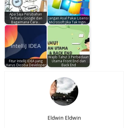
Apa Saja Perubahan
Terbaru Google dan
Jangan Asal Pakai Lisensi
Bagaimana Cara…
Microsoft Jika Tak Ingin…
Wajib Tahu! 3 Perbedaan
Fitur IntelliJ IDEA yang
Utama Front End dan
Harus Dicoba Developer
Back End
Eldwin Eldwin