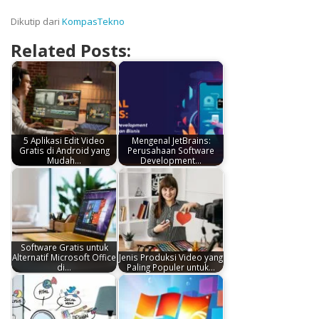
Dikutip dari
KompasTekno
Related Posts:
5 Aplikasi Edit Video
Mengenal JetBrains:
Gratis di Android yang
Perusahaan Software
Mudah…
Development…
Software Gratis untuk
Alternatif Microsoft Office
Jenis Produksi Video yang
di…
Paling Populer untuk…