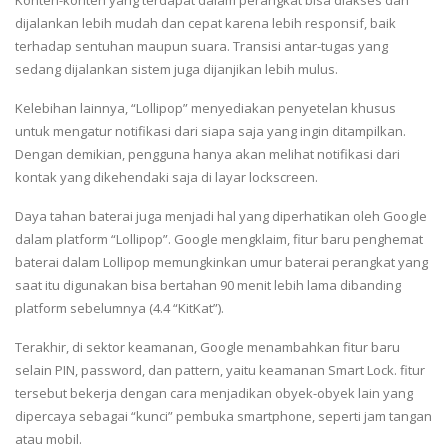
Konten-konten yang terdapat dalam perangkat bisa diakses dan
dijalankan lebih mudah dan cepat karena lebih responsif, baik
terhadap sentuhan maupun suara. Transisi antar-tugas yang
sedang dijalankan sistem juga dijanjikan lebih mulus.
Kelebihan lainnya, “Lollipop” menyediakan penyetelan khusus
untuk mengatur notifikasi dari siapa saja yang ingin ditampilkan.
Dengan demikian, pengguna hanya akan melihat notifikasi dari
kontak yang dikehendaki saja di layar lockscreen.
Daya tahan baterai juga menjadi hal yang diperhatikan oleh Google
dalam platform “Lollipop”. Google mengklaim, fitur baru penghemat
baterai dalam Lollipop memungkinkan umur baterai perangkat yang
saat itu digunakan bisa bertahan 90 menit lebih lama dibanding
platform sebelumnya (4.4 “KitKat”).
Terakhir, di sektor keamanan, Google menambahkan fitur baru
selain PIN, password, dan pattern, yaitu keamanan Smart Lock. fitur
tersebut bekerja dengan cara menjadikan obyek-obyek lain yang
dipercaya sebagai “kunci” pembuka smartphone, seperti jam tangan
atau mobil.