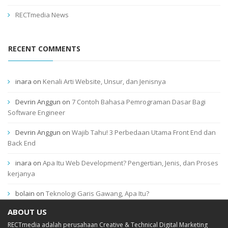
RECTmedia News
RECENT COMMENTS
inara
on
Kenali Arti Website, Unsur, dan Jenisnya
Devrin Anggun
on
7 Contoh Bahasa Pemrograman Dasar Bagi
Software Engineer
Devrin Anggun
on
Wajib Tahu! 3 Perbedaan Utama Front End dan
Back End
inara
on
Apa Itu Web Development? Pengertian, Jenis, dan Proses
kerjanya
bolain
on
Teknologi Garis Gawang, Apa Itu?
ABOUT US
RECTmedia adalah perusahaan Creative & Technical Digital Marketing