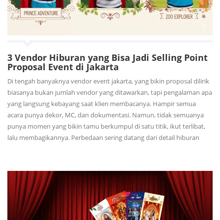
3 Vendor Hiburan yang Bisa Jadi Selling Point
Proposal Event di Jakarta
Di tengah banyaknya vendor event jakarta, yang bikin proposal dilirik
biasanya bukan jumlah vendor yang ditawarkan, tapi pengalaman apa
yang langsung kebayang saat klien membacanya. Hampir semua
acara punya dekor, MC, dan dokumentasi. Namun, tidak semuanya
punya momen yang bikin tamu berkumpul di satu titik, ikut terlibat,
lalu membagikannya. Perbedaan sering datang dari detail hiburan