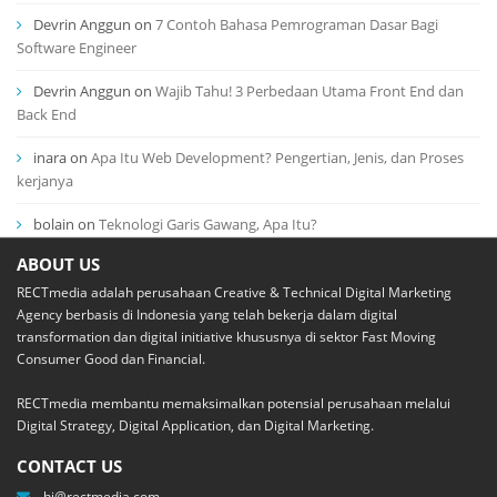
Devrin Anggun
on
7 Contoh Bahasa Pemrograman Dasar Bagi
Software Engineer
Devrin Anggun
on
Wajib Tahu! 3 Perbedaan Utama Front End dan
Back End
inara
on
Apa Itu Web Development? Pengertian, Jenis, dan Proses
kerjanya
bolain
on
Teknologi Garis Gawang, Apa Itu?
ABOUT US
RECTmedia adalah perusahaan Creative & Technical Digital Marketing
Agency berbasis di Indonesia yang telah bekerja dalam digital
transformation dan digital initiative khususnya di sektor Fast Moving
Consumer Good dan Financial.
RECTmedia membantu memaksimalkan potensial perusahaan melalui
Digital Strategy, Digital Application, dan Digital Marketing.
CONTACT US
hi@rectmedia.com