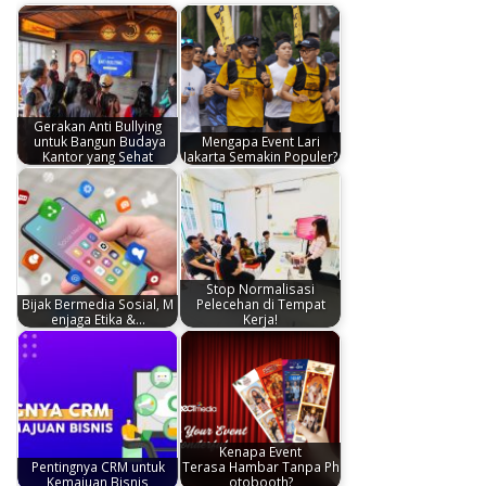
Gerakan Anti Bullying
untuk Bangun Budaya
Mengapa Event Lari
Kantor yang Sehat
Jakarta Semakin Populer?
Stop Normalisasi
Bijak Bermedia Sosial, M
Pelecehan di Tempat
enjaga Etika &…
Kerja!
Kenapa Event
Pentingnya CRM untuk
Terasa Hambar Tanpa Ph
Kemajuan Bisnis
otobooth?