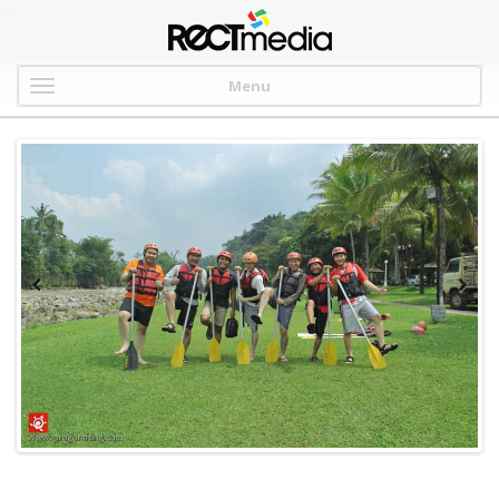
-->
Menu