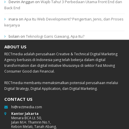
Devrin Anggun
on
Wajib Tahu! 3 Perbedaan Utama Front End dan
Back End
inara
on
Apa Itu Web Development? Pengertian, Jenis, dan Proses
kerjanya
bolain
on
Teknologi Garis Gawang, Apa Itu?
ABOUT US
RECTmedia adalah perusahaan Creative & Technical Digital Marketing
Agency berbasis di Indonesia yang telah bekerja dalam digital
transformation dan digital initiative khususnya di sektor Fast Moving
Consumer Good dan Financial.
RECTmedia membantu memaksimalkan potensial perusahaan melalui
Digital Strategy, Digital Application, dan Digital Marketing.
CONTACT US
hi@rectmedia.com
Kantor Jakarta
Menara BCA Lt. 50,
Jalan M.H. Thamrin No.1,
Kebon Melati, Tanah Abang,