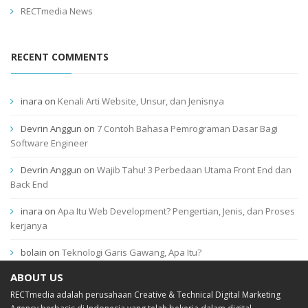
RECTmedia News
RECENT COMMENTS
inara
on
Kenali Arti Website, Unsur, dan Jenisnya
Devrin Anggun
on
7 Contoh Bahasa Pemrograman Dasar Bagi
Software Engineer
Devrin Anggun
on
Wajib Tahu! 3 Perbedaan Utama Front End dan
Back End
inara
on
Apa Itu Web Development? Pengertian, Jenis, dan Proses
kerjanya
bolain
on
Teknologi Garis Gawang, Apa Itu?
ABOUT US
RECTmedia adalah perusahaan Creative & Technical Digital Marketing