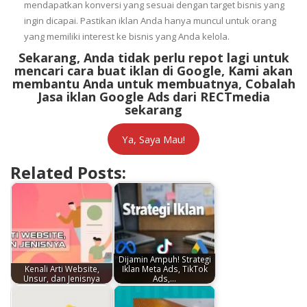
mendapatkan konversi yang sesuai dengan target bisnis yang
ingin dicapai. Pastikan iklan Anda hanya muncul untuk orang
yang memiliki interest ke bisnis yang Anda kelola.
Sekarang, Anda tidak perlu repot lagi untuk
mencari cara buat iklan di Google, Kami akan
membantu Anda untuk membuatnya, Cobalah
Jasa iklan Google Ads dari RECTmedia
sekarang
Ya, Saya Mau!
Related Posts:
Dijamin Ampuh! Strategi
Kenali Arti Website,
Iklan Meta Ads, TikTok
Unsur, dan Jenisnya
Ads,…