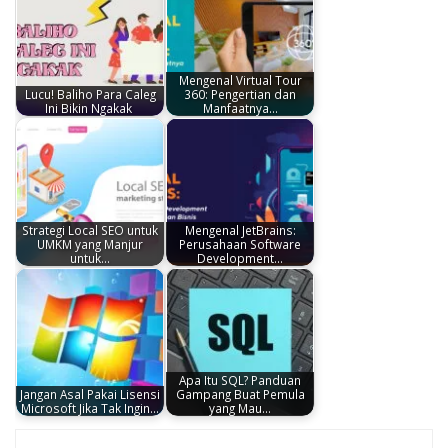
Mengenal Virtual Tour
Lucu! Baliho Para Caleg
360: Pengertian dan
Ini Bikin Ngakak
Manfaatnya…
Strategi Local SEO untuk
Mengenal JetBrains:
UMKM yang Manjur
Perusahaan Software
untuk…
Development…
Apa Itu SQL? Panduan
Jangan Asal Pakai Lisensi
Gampang Buat Pemula
Microsoft Jika Tak Ingin…
yang Mau…