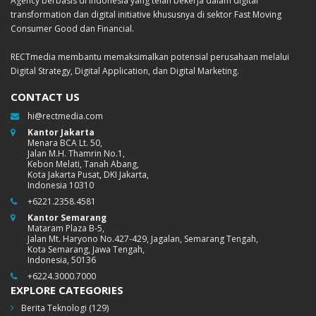
Agency berbasis di Indonesia yang telah bekerja dalam digital
transformation dan digital initiative khususnya di sektor Fast Moving
Consumer Good dan Financial.
RECTmedia membantu memaksimalkan potensial perusahaan melalui
Digital Strategy, Digital Application, dan Digital Marketing.
CONTACT US
hi@rectmedia.com
Kantor Jakarta
Menara BCA Lt. 50,
Jalan M.H. Thamrin No.1,
Kebon Melati, Tanah Abang,
Kota Jakarta Pusat, DKI Jakarta,
Indonesia 10310
+6221.2358.4581
Kantor Semarang
Mataram Plaza B-5,
Jalan Mt. Haryono No.427-429, Jagalan, Semarang Tengah,
Kota Semarang, Jawa Tengah,
Indonesia, 50136
+6224.3000.7000
EXPLORE CATEGORIES
Berita Teknologi
(129)