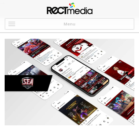
-->
Menu