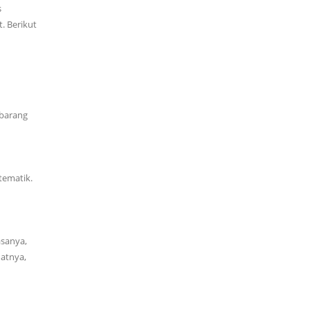
s
. Berikut
 barang
tematik.
asanya,
natnya,