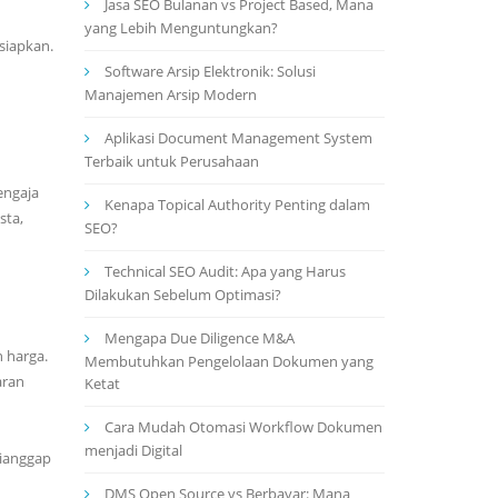
Jasa SEO Bulanan vs Project Based, Mana
yang Lebih Menguntungkan?
siapkan.
Software Arsip Elektronik: Solusi
Manajemen Arsip Modern
Aplikasi Document Management System
Terbaik untuk Perusahaan
engaja
Kenapa Topical Authority Penting dalam
sta,
SEO?
Technical SEO Audit: Apa yang Harus
Dilakukan Sebelum Optimasi?
Mengapa Due Diligence M&A
n harga.
Membutuhkan Pengelolaan Dokumen yang
aran
Ketat
Cara Mudah Otomasi Workflow Dokumen
menjadi Digital
dianggap
DMS Open Source vs Berbayar: Mana