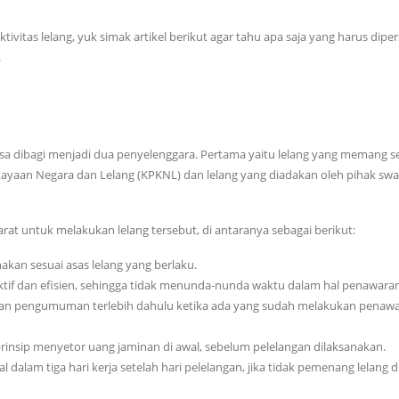
itas lelang, yuk simak artikel berikut agar tahu apa saja yang harus diper
.
iasa dibagi menjadi dua penyelenggara. Pertama yaitu lelang yang memang s
ayaan Negara dan Lelang (KPKNL) dan lelang yang diadakan oleh pihak swa
arat untuk melakukan lelang tersebut, di antaranya sebagai berikut:
nakan sesuai asas lelang yang berlaku.
fektif dan efisien, sehingga tidak menunda-nunda waktu dalam hal penawara
akukan pengumuman terlebih dahulu ketika ada yang sudah melakukan penaw
 prinsip menyetor uang jaminan di awal, sebelum pelelangan dilaksanakan.
dalam tiga hari kerja setelah hari pelelangan, jika tidak pemenang lelang 