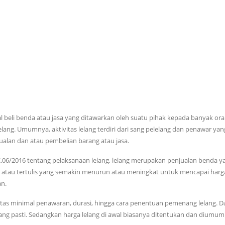
ual beli benda atau jasa yang ditawarkan oleh suatu pihak kepada banyak or
lang. Umumnya, aktivitas lelang terdiri dari sang pelelang dan penawar yan
ualan dan atau pembelian barang atau jasa.
6/2016 tentang pelaksanaan lelang, lelang merupakan penjualan benda y
n atau tertulis yang semakin menurun atau meningkat untuk mencapai harg
an.
n batas minimal penawaran, durasi, hingga cara penentuan pemenang lelang. 
ang pasti. Sedangkan harga lelang di awal biasanya ditentukan dan diumu