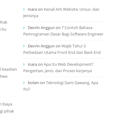
inara
on
Kenali Arti Website, Unsur, dan
Jenisnya
ihak
Devrin Anggun
on
7 Contoh Bahasa
 itu
Pemrograman Dasar Bagi Software Engineer
Devrin Anggun
on
Wajib Tahu! 3
Perbedaan Utama Front End dan Back End
inara
on
Apa Itu Web Development?
 keaslian
Pengertian, Jenis, dan Proses kerjanya
ahwa
bolain
on
Teknologi Garis Gawang, Apa
Itu?
n biaya
gi pihak