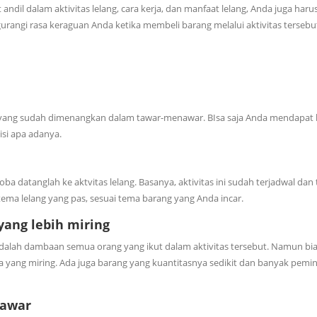
ndil dalam aktivitas lelang, cara kerja, dan manfaat lelang, Anda juga haru
angi rasa keraguan Anda ketika membeli barang melalui aktivitas tersebut
 yang sudah dimenangkan dalam tawar-menawar. BIsa saja Anda mendapat
isi apa adanya.
ba datanglah ke aktvitas lelang. Basanya, aktivitas ini sudah terjadwal dan 
ema lelang yang pas, sesuai tema barang yang Anda incar.
ang lebih miring
dalah dambaan semua orang yang ikut dalam aktivitas tersebut. Namun bi
a yang miring. Ada juga barang yang kuantitasnya sedikit dan banyak pemi
tawar