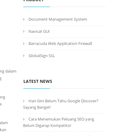
Document Management System
Navicat GUI
Barracuda Web Application Firewall
GlobalSign SSL
ang dalam
g
LATEST NEWS
ang
Hari Gini Belum Tahu Google Discover?
a
Sayang Banget!
Cara Menemukan Peluang SEO yang
Dalam
Belum Digarap Kompetitor
mkan