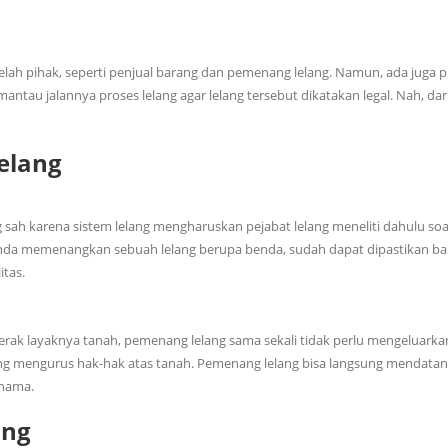
belah pihak, seperti penjual barang dan pemenang lelang. Namun, ada juga p
au jalannya proses lelang agar lelang tersebut dikatakan legal. Nah, dari
elang
h karena sistem lelang mengharuskan pejabat lelang meneliti dahulu soal
a Anda memenangkan sebuah lelang berupa benda, sudah dapat dipastikan b
itas.
erak layaknya tanah, pemenang lelang sama sekali tidak perlu mengeluarka
 mengurus hak-hak atas tanah. Pemenang lelang bisa langsung mendatan
 nama.
ang