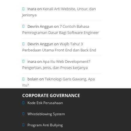
inara
on
Kenali Arti Website, Unsur, dan
Jenisnya
Devrin Anggun
on
7 Contoh Bahasa
Pemrograman Dasar Bagi Software Engineer
Devrin Anggun
on
Wajib Tahu! 3
Perbedaan Utama Front End dan Back End
inara
on
Apa Itu Web Development?
Pengertian, Jenis, dan Proses kerjanya
bolain
on
Teknologi Garis Gawang, Apa
Itu?
CORPORATE GOVERNANCE
Kode Etik Perusahaan
Whistleblowing System
Program Anti Bullying