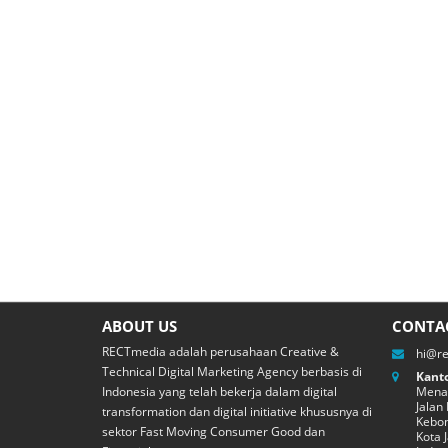
ABOUT US
CONTA
RECTmedia adalah perusahaan Creative &
hi@r
Technical Digital Marketing Agency berbasis di
Kanto
Indonesia yang telah bekerja dalam digital
Menar
Jalan
transformation dan digital initiative khususnya di
Kebon
sektor Fast Moving Consumer Good dan
Kota 