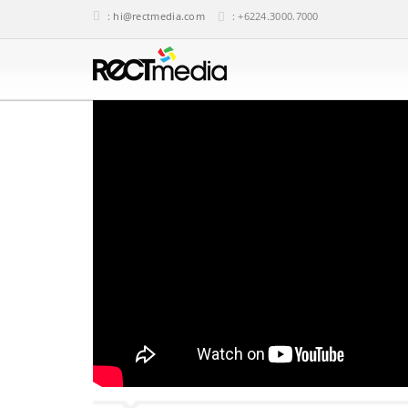
:
hi@rectmedia.com
: +6224.3000.7000