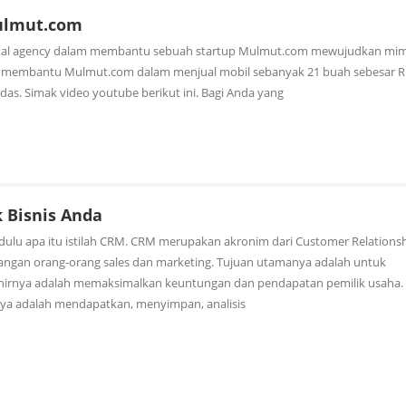
ulmut.com
gital agency dalam membantu sebuah startup Mulmut.com mewujudkan mi
ami membantu Mulmut.com dalam menjual mobil sebanyak 21 buah sebesar R
erdas. Simak video youtube berikut ini. Bagi Anda yang
k Bisnis Anda
dulu apa itu istilah CRM. CRM merupakan akronim dari Customer Relations
langan orang-orang sales dan marketing. Tujuan utamanya adalah untuk
hirnya adalah memaksimalkan keuntungan dan pendapatan pemilik usaha.
nya adalah mendapatkan, menyimpan, analisis