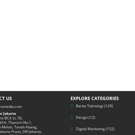
CT US
EXPLORE CATEGORIES
Berita Teknologi
(129)
ectmedia.com
r Jakarta
Design
(12)
a BCA Lt. 50,
 M.H. Thamrin No.1,
 Melati, Tanah Abang,
Digital Marketing
(152)
Jakarta Pusat, DKI Jakarta,