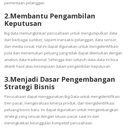
permintaan pelanggan.
2.Membantu Pengambilan
Keputusan
Big data memungkinkan perusahaan untuk mengumpulkan data
dari berbagai sumber, seperti transaksi pelanggan, data sensor,
dan media sosial. Hal ini dapat digunakan untuk mengidentifikasi
pola dan menemukan peluang yang tidak dapat ditemukan dengan
analisis data tradisional. Sehingga dari seluruh data-data ini bisa
ditarik hasil atau kesimpulan dalam pengambilan keputusan.
3.Menjadi Dasar Pengembangan
Strategi Bisnis
Perusahaan dapat menggunakan Big Data untuk mengidentifikasi
tren pasar, mengevaluasi kinerja produk, dan mengidentifikasi
peluang bisnis baru. Ini dapat digunakan untuk mengembangkan
strategi yang sesuai dengan situasi pasar saat ini dan
meningkatkan keunggulan kompetitif perusahaan.