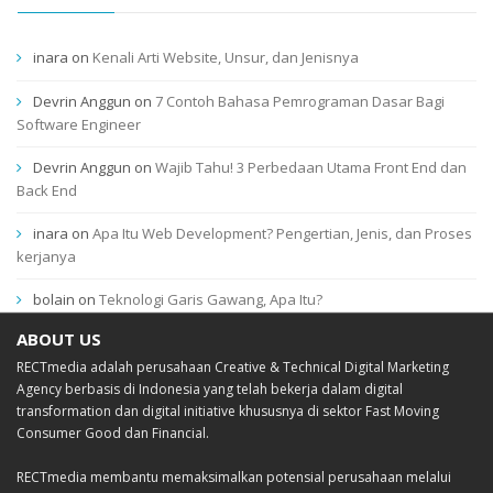
inara
on
Kenali Arti Website, Unsur, dan Jenisnya
Devrin Anggun
on
7 Contoh Bahasa Pemrograman Dasar Bagi
Software Engineer
Devrin Anggun
on
Wajib Tahu! 3 Perbedaan Utama Front End dan
Back End
inara
on
Apa Itu Web Development? Pengertian, Jenis, dan Proses
kerjanya
bolain
on
Teknologi Garis Gawang, Apa Itu?
ABOUT US
RECTmedia adalah perusahaan Creative & Technical Digital Marketing
Agency berbasis di Indonesia yang telah bekerja dalam digital
transformation dan digital initiative khususnya di sektor Fast Moving
Consumer Good dan Financial.
RECTmedia membantu memaksimalkan potensial perusahaan melalui