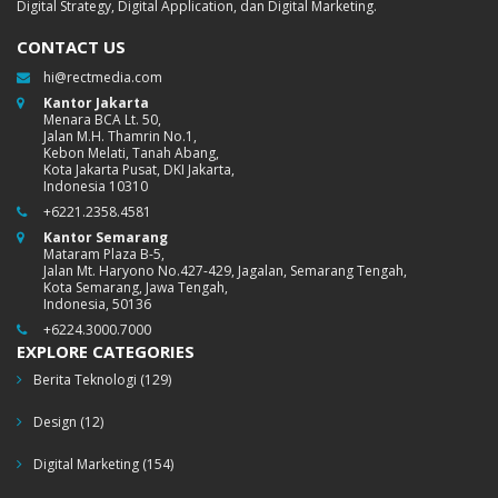
Digital Strategy, Digital Application, dan Digital Marketing.
CONTACT US
hi@rectmedia.com
Kantor Jakarta
Menara BCA Lt. 50,
Jalan M.H. Thamrin No.1,
Kebon Melati, Tanah Abang,
Kota Jakarta Pusat, DKI Jakarta,
Indonesia 10310
+6221.2358.4581
Kantor Semarang
Mataram Plaza B-5,
Jalan Mt. Haryono No.427-429, Jagalan, Semarang Tengah,
Kota Semarang, Jawa Tengah,
Indonesia, 50136
+6224.3000.7000
EXPLORE CATEGORIES
Berita Teknologi
(129)
Design
(12)
Digital Marketing
(154)