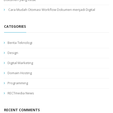
Cara Mudah Otomasi Workflow Dokumen menjadi Digital
CATEGORIES
Berita Teknologi
Design
Digital Marketing
Domain Hosting
Programming
RECTmedia News
RECENT COMMENTS