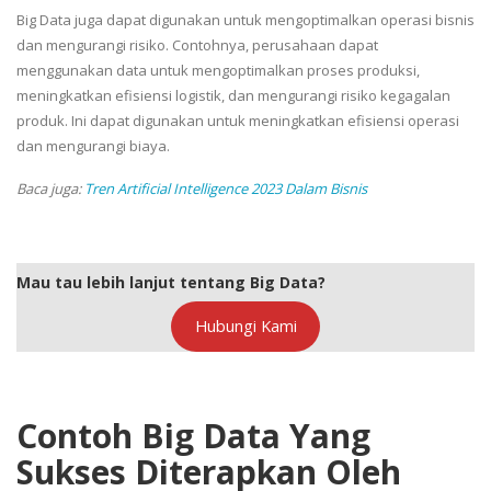
Big Data juga dapat digunakan untuk mengoptimalkan operasi bisnis
dan mengurangi risiko. Contohnya, perusahaan dapat
menggunakan data untuk mengoptimalkan proses produksi,
meningkatkan efisiensi logistik, dan mengurangi risiko kegagalan
produk. Ini dapat digunakan untuk meningkatkan efisiensi operasi
dan mengurangi biaya.
Baca juga:
Tren Artificial Intelligence 2023 Dalam Bisnis
Mau tau lebih lanjut tentang Big Data?
Hubungi Kami
Contoh Big Data Yang
Sukses Diterapkan Oleh