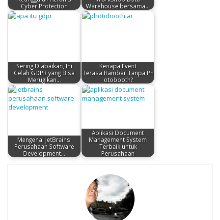
Cyber Protection
Warehouse bersama…
Sering Diabaikan, Ini
Kenapa Event
Celah GDPR yang Bisa
Terasa Hambar Tanpa Ph
Merugikan…
otobooth?
Aplikasi Document
Mengenal JetBrains:
Management System
Perusahaan Software
Terbaik untuk
Development…
Perusahaan