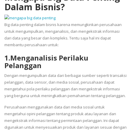
Dalam Bisnis?
Big data penting dalam bisnis karena memungkinkan perusahaan
untuk mengumpulkan, menganalisis, dan mengekstrak informasi
dari data yang besar dan kompleks. Tentu saja hal ini dapat
membantu perusahaan untuk:
1.Menganalisis Perilaku
Pelanggan
Dengan mengumpulkan data dari berbagai sumber seperti transaksi
pelanggan, data sensor, dan media sosial, perusahaan dapat
mengetahui pola perilaku pelanggan dan mengekstrak informasi
yang berguna untuk meningkatkan pemahaman tentang pelanggan.
Perusahaan menggunakan data dari media sosial untuk
mengetahui opini pelanggan tentang produk atau layanan dan
mengekstrak informasi tentang permintaan pelanggan. Ini dapat
digunakan untuk menyesuaikan produk dan layanan sesuai dengan