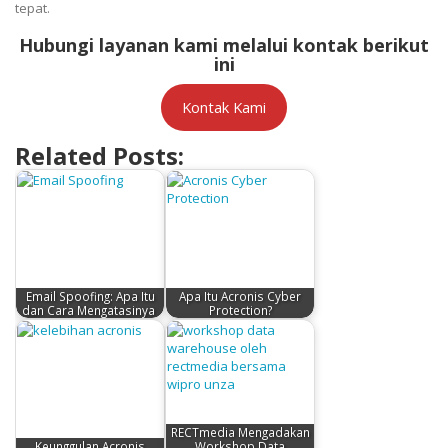
tepat.
Hubungi layanan kami melalui kontak berikut
ini
Kontak Kami
Related Posts:
Email Spoofing: Apa Itu
Apa Itu Acronis Cyber
dan Cara Mengatasinya
Protection?
RECTmedia Mengadakan
Keunggulan Acronis
Workshop Data