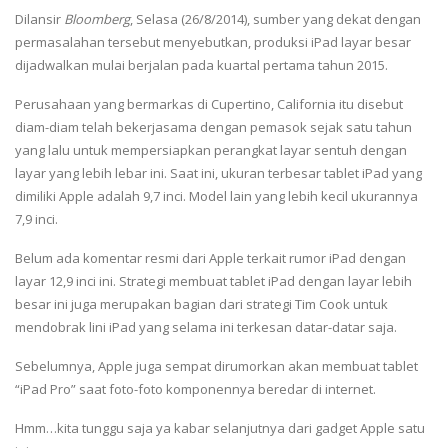
Dilansir
Bloomberg
, Selasa (26/8/2014), sumber yang dekat dengan
permasalahan tersebut menyebutkan, produksi iPad layar besar
dijadwalkan mulai berjalan pada kuartal pertama tahun 2015.
Perusahaan yang bermarkas di Cupertino, California itu disebut
diam-diam telah bekerjasama dengan pemasok sejak satu tahun
yang lalu untuk mempersiapkan perangkat layar sentuh dengan
layar yang lebih lebar ini. Saat ini, ukuran terbesar tablet iPad yang
dimiliki Apple adalah 9,7 inci. Model lain yang lebih kecil ukurannya
7,9 inci.
Belum ada komentar resmi dari Apple terkait rumor iPad dengan
layar 12,9 inci ini. Strategi membuat tablet iPad dengan layar lebih
besar ini juga merupakan bagian dari strategi Tim Cook untuk
mendobrak lini iPad yang selama ini terkesan datar-datar saja.
Sebelumnya, Apple juga sempat dirumorkan akan membuat tablet
“iPad Pro” saat foto-foto komponennya beredar di internet.
Hmm…kita tunggu saja ya kabar selanjutnya dari gadget Apple satu