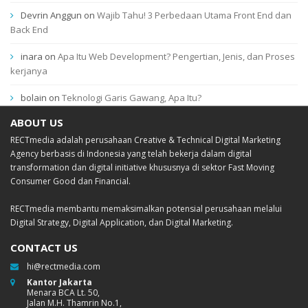
Devrin Anggun
on
Wajib Tahu! 3 Perbedaan Utama Front End dan
Back End
inara
on
Apa Itu Web Development? Pengertian, Jenis, dan Proses
kerjanya
bolain
on
Teknologi Garis Gawang, Apa Itu?
ABOUT US
RECTmedia adalah perusahaan Creative & Technical Digital Marketing
Agency berbasis di Indonesia yang telah bekerja dalam digital
transformation dan digital initiative khususnya di sektor Fast Moving
Consumer Good dan Financial.
RECTmedia membantu memaksimalkan potensial perusahaan melalui
Digital Strategy, Digital Application, dan Digital Marketing.
CONTACT US
hi@rectmedia.com
Kantor Jakarta
Menara BCA Lt. 50,
Jalan M.H. Thamrin No.1,