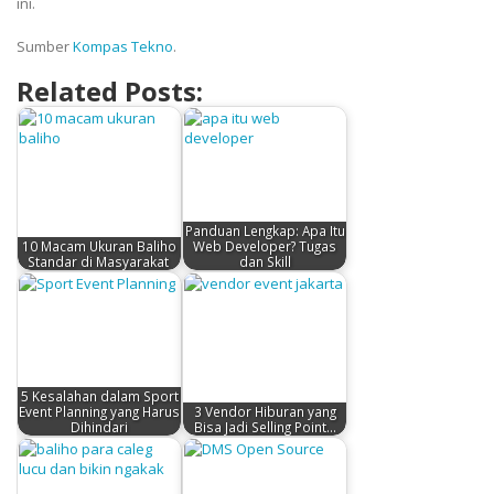
ini.
Sumber
Kompas Tekno
.
Related Posts:
Panduan Lengkap: Apa Itu
10 Macam Ukuran Baliho
Web Developer? Tugas
Standar di Masyarakat
dan Skill
5 Kesalahan dalam Sport
Event Planning yang Harus
3 Vendor Hiburan yang
Dihindari
Bisa Jadi Selling Point…