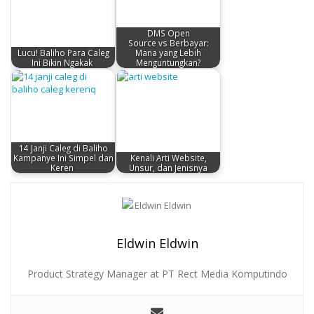
DMS Open
Source vs Berbayar:
Lucu! Baliho Para Caleg
Mana yang Lebih
Ini Bikin Ngakak
Menguntungkan?
14 Janji Caleg di Baliho
Kampanye Ini Simpel dan
Kenali Arti Website,
Keren
Unsur, dan Jenisnya
Eldwin Eldwin
Product Strategy Manager at PT Rect Media Komputindo