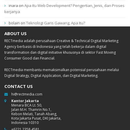
inara
on
Apa Itu Web Development? Pengertian, Jenis, dan Proses
kerjanya
bolain
on
Teknologi Garis Gawang, Apa Itu?
ABOUT US
RECTmedia adalah perusahaan Creative & Technical Digital Marketing
Agency berbasis di Indonesia yang telah bekerja dalam digital
transformation dan digital initiative khususnya di sektor Fast Moving
Consumer Good dan Financial.
RECTmedia membantu memaksimalkan potensial perusahaan melalui
Digital Strategy, Digital Application, dan Digital Marketing.
CONTACT US
hi@rectmedia.com
Kantor Jakarta
Menara BCA Lt. 50,
Jalan M.H. Thamrin No.1,
Kebon Melati, Tanah Abang,
Kota Jakarta Pusat, DKI Jakarta,
Indonesia 10310
+6221.2358.4581