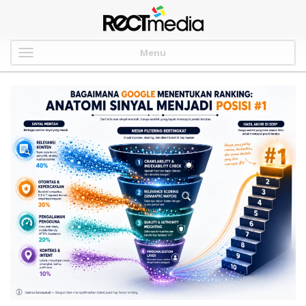
-->
Menu