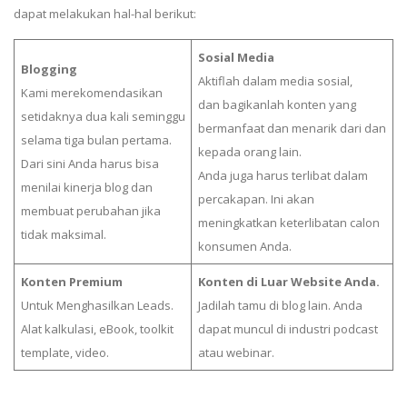
dapat melakukan hal-hal berikut:
Sosial Media
Blogging
Aktiflah dalam media sosial,
Kami merekomendasikan
dan bagikanlah konten yang
setidaknya dua kali seminggu
bermanfaat dan menarik dari dan
selama tiga bulan pertama.
kepada orang lain.
Dari sini Anda harus bisa
Anda juga harus terlibat dalam
menilai kinerja blog dan
percakapan. Ini akan
membuat perubahan jika
meningkatkan keterlibatan calon
tidak maksimal.
konsumen Anda.
Konten Premium
Konten di Luar Website Anda.
Untuk Menghasilkan Leads.
Jadilah tamu di blog lain. Anda
Alat kalkulasi, eBook, toolkit
dapat muncul di industri podcast
template, video.
atau webinar.