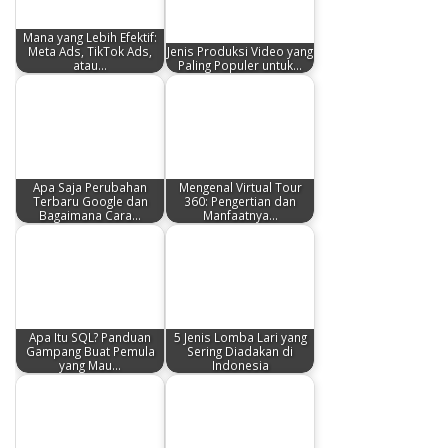
Mana yang Lebih Efektif:
Meta Ads, TikTok Ads,
Jenis Produksi Video yang
atau…
Paling Populer untuk…
Apa Saja Perubahan
Mengenal Virtual Tour
Terbaru Google dan
360: Pengertian dan
Bagaimana Cara…
Manfaatnya…
Apa Itu SQL? Panduan
5 Jenis Lomba Lari yang
Gampang Buat Pemula
Sering Diadakan di
yang Mau…
Indonesia