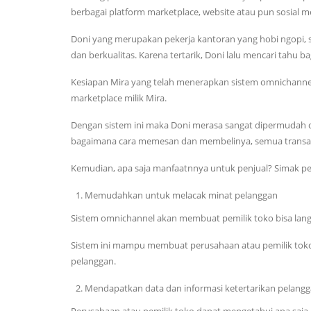
berbagai platform marketplace, website atau pun sosial me
Doni yang merupakan pekerja kantoran yang hobi ngopi, s
dan berkualitas. Karena tertarik, Doni lalu mencari tah
Kesiapan Mira yang telah menerapkan sistem omnichannel
marketplace milik Mira.
Dengan sistem ini maka Doni merasa sangat dipermudah da
bagaimana cara memesan dan membelinya, semua transaksi 
Kemudian, apa saja manfaatnnya untuk penjual? Simak pen
Memudahkan untuk melacak minat pelanggan
Sistem omnichannel akan membuat pemilik toko bisa lang
Sistem ini mampu membuat perusahaan atau pemilik toko 
pelanggan.
Mendapatkan data dan informasi ketertarikan pelang
Perusahaan atau pemilik toko dapat mengetahui apa saja 