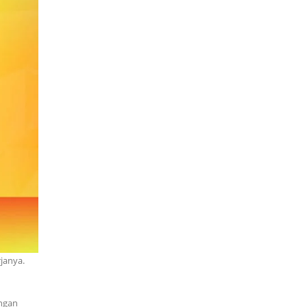
janya.
ngan