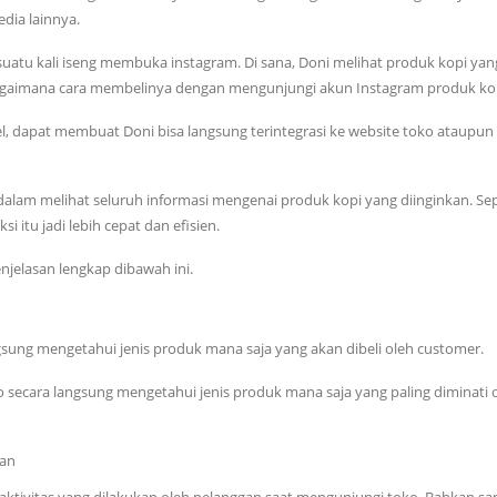
dia lainnya.
uatu kali iseng membuka instagram. Di sana, Doni melihat produk kopi yan
u bagaimana cara membelinya dengan mengunjungi akun Instagram produk kop
, dapat membuat Doni bisa langsung terintegrasi ke website toko ataupun
lam melihat seluruh informasi mengenai produk kopi yang diinginkan. Sep
itu jadi lebih cepat dan efisien.
jelasan lengkap dibawah ini.
sung mengetahui jenis produk mana saja yang akan dibeli oleh customer.
secara langsung mengetahui jenis produk mana saja yang paling diminati 
gan
aktivitas yang dilakukan oleh pelanggan saat mengunjungi toko. Bahkan s