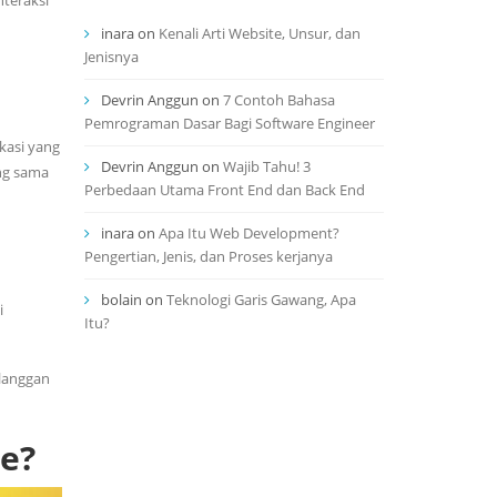
nteraksi
inara
on
Kenali Arti Website, Unsur, dan
Jenisnya
Devrin Anggun
on
7 Contoh Bahasa
Pemrograman Dasar Bagi Software Engineer
kasi yang
Devrin Anggun
on
Wajib Tahu! 3
ang sama
Perbedaan Utama Front End dan Back End
inara
on
Apa Itu Web Development?
Pengertian, Jenis, dan Proses kerjanya
bolain
on
Teknologi Garis Gawang, Apa
i
Itu?
elanggan
e?