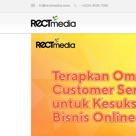
:
hi@rectmedia.com
: +6224.3000.7000