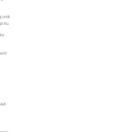
g unik
i itu.
 ke
erti
oleh
ampai