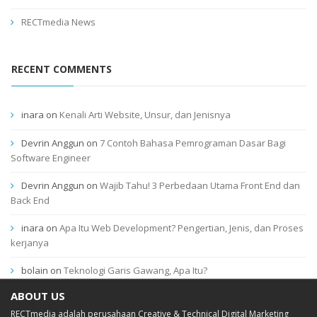
RECTmedia News
RECENT COMMENTS
inara
on
Kenali Arti Website, Unsur, dan Jenisnya
Devrin Anggun
on
7 Contoh Bahasa Pemrograman Dasar Bagi
Software Engineer
Devrin Anggun
on
Wajib Tahu! 3 Perbedaan Utama Front End dan
Back End
inara
on
Apa Itu Web Development? Pengertian, Jenis, dan Proses
kerjanya
bolain
on
Teknologi Garis Gawang, Apa Itu?
ABOUT US
RECTmedia adalah perusahaan Creative & Technical Digital Marketing